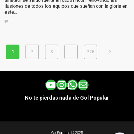
amateur se sintió fuerte en cada rincón, renovando las
ilusiones de todos los equipos que sueñan con la gloria en
este…
0
1
2
3
…
226
YouTube
Instagram
WhatsApp
Correo electrónico
No te pierdas nada de Gol Popular
Gol Popular © 2025