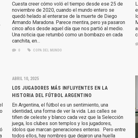
Cuesta creer cómo voló el tiempo desde ese 25 de
L
noviembre de 2020, cuando el mundo entero se
e
quedó helado al enterarse de la muerte de Diego
l
Armando Maradona. Parece mentira, pero ya pasaron
M
.
cinco años desde aquel día que nos partió al medio.
a
Una noticia que retumbó como un bombazo en cada
c
canchita, en…
0
COPA DEL MUNDO
ABRIL 10, 2025
LOS JUGADORES MÁS INFLUYENTES EN LA
HISTORIA DEL FÚTBOL ARGENTINO
el
En Argentina, el fútbol es un sentimiento, una
no
identidad, una forma de ver la vida. Las calles se
tiñen de celeste y blanco cada vez que la Selección
juega, los clubes son templos y los jugadores,
ló
ídolos que marcan generaciones enteras. Pero entre
a
todos ellos, hay nombres que dejaron una huella