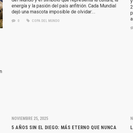
y
energía y la pasión del país anfitrión. Cada Mundial
2
dejó una mascota imposible de olvidar:…
p
a
0
COPA DEL MUNDO
n
NOVIEMBRE 25, 2025
N
5 AÑOS SIN EL DIEGO: MÁS ETERNO QUE NUNCA
L