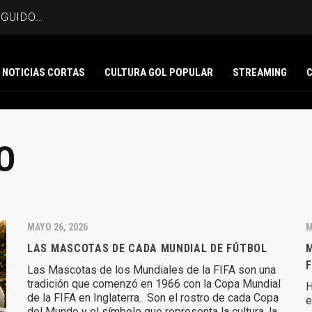
NGUIDO…
NOTICIAS CORTAS
CULTURA GOL POPULAR
STREAMING
O
MAYO 26, 2026
M
LAS MASCOTAS DE CADA MUNDIAL DE FÚTBOL
M
F
Las Mascotas de los Mundiales de la FIFA son una
tradición que comenzó en 1966 con la Copa Mundial
H
de la FIFA en Inglaterra. Son el rostro de cada Copa
e
del Mundo y el símbolo que representa la cultura, la