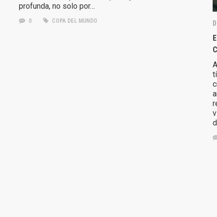
profunda, no solo por…
0
COPA DEL MUNDO
D
E
A
t
c
a
r
v
d