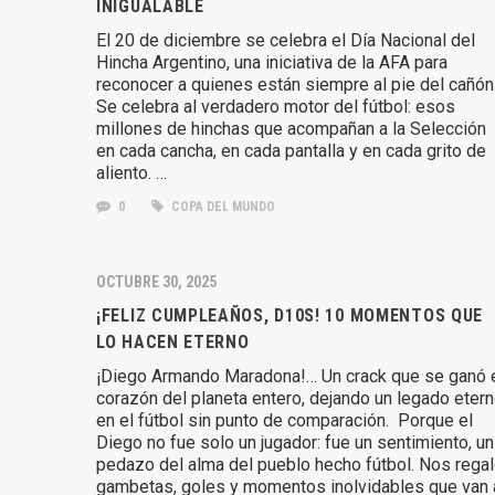
INIGUALABLE
El 20 de diciembre se celebra el Día Nacional del
Hincha Argentino, una iniciativa de la AFA para
reconocer a quienes están siempre al pie del cañón
Se celebra al verdadero motor del fútbol: esos
millones de hinchas que acompañan a la Selección
en cada cancha, en cada pantalla y en cada grito de
aliento. …
0
COPA DEL MUNDO
OCTUBRE 30, 2025
¡FELIZ CUMPLEAÑOS, D10S! 10 MOMENTOS QUE
LO HACEN ETERNO
¡Diego Armando Maradona!… Un crack que se ganó 
corazón del planeta entero, dejando un legado eter
en el fútbol sin punto de comparación. Porque el
Diego no fue solo un jugador: fue un sentimiento, un
pedazo del alma del pueblo hecho fútbol. Nos rega
gambetas, goles y momentos inolvidables que van 